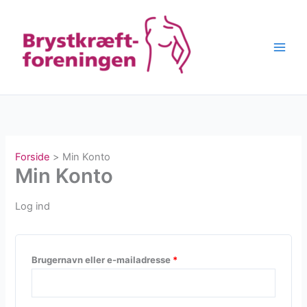
Gå
til
indholdet
Forside
Min Konto
Min Konto
Log ind
Påkrævet
Brugernavn eller e-mailadresse
*