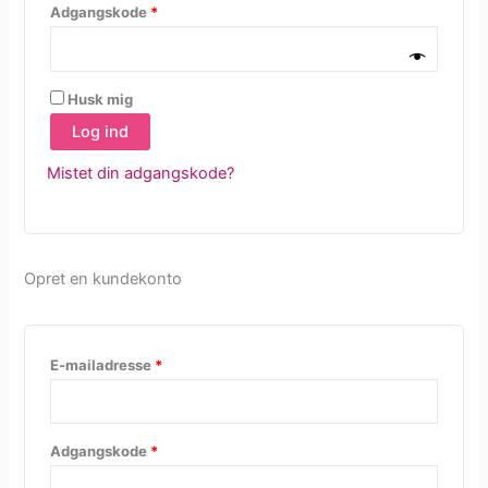
Påkrævet
Adgangskode
*
Husk mig
Log ind
Mistet din adgangskode?
Opret en kundekonto
Påkrævet
E-mailadresse
*
Påkrævet
Adgangskode
*